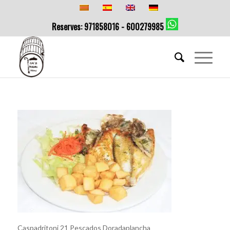
Reserves: 971858016 - 600279985
Caspadritoni 21 Pescados Doradaplancha