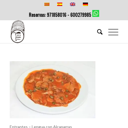
Reservas: 971858016 - 600279985
Entrantes – Lengua con Alcaparras