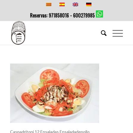
Reservas: 971858016 - 600279985
Caspadritoni 12 Ensaladas Ensaladadepollo