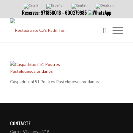
Reserves: 971858016 - 600279985
Caspadritoni 51 Postres Pastelquesoarandanos
CONTACTE
Carrer Villalonga Nº 9