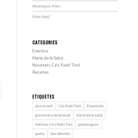
Pastanagues Frites
Dóna Sang!
CATEGORIES
Eventos
Maria de la Salut
Novetats Ca's Padri Toni
Recetes
ETIQUETES
aixo es mel
Cas Padrí Toni
Enamorats
greixonera de brossat
Maria de la salut
Noticies Ca's Padri Toni
pastanagues
pastís
San Valentín