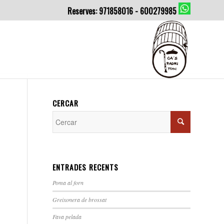
Reserves: 971858016 - 600279985
CERCAR
ENTRADES RECENTS
Poma al forn
Greixonera de brossat
Fava pelada