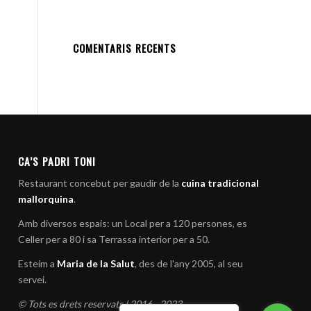
COMENTARIS RECENTS
CA’S PADRI TONI
Restaurant concebut per gaudir de la
cuina tradicional
mallorquina
.
Amb diversos espais: un Local per a 120 persones, es
Celler per a 80 i sa Terrassa interior per a 50.
Esteim a
Maria de la Salut
, des de l'any 2005, al seu
servei.
© Tots es drets reservats | 2016 - 2023